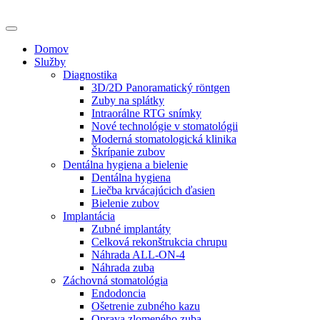
Domov
Služby
Diagnostika
3D/2D Panoramatický röntgen
Zuby na splátky
Intraorálne RTG snímky
Nové technológie v stomatológii
Moderná stomatologická klinika
Škrípanie zubov
Dentálna hygiena a bielenie
Dentálna hygiena
Liečba krvácajúcich ďasien
Bielenie zubov
Implantácia
Zubné implantáty
Celková rekonštrukcia chrupu
Náhrada ALL-ON-4
Náhrada zuba
Záchovná stomatológia
Endodoncia
Ošetrenie zubného kazu
Oprava zlomeného zuba