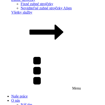
Fixné zubné strojčeky
Neviditeľné zubné strojčeky Align
Všetky služby
Menu
Naše práce
O nás
Náš tím