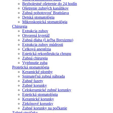
Bezbolestné ošetrenie do 24 hodín
Ošetrenie zubných kanálikov
Zubná pohotovosť Bratislava
Detská stomatológia
Mikroskopická stomatológia
Chirurgia
Extrakcia zubov
Otvorená kyretáž
Zubná dlaha (Liečba Brexizmu)
Extrakcia zubov múdrosti
Celková anestézia
Estetická rekonštrukcia chrupu
Zubná chirurgia
Vytrhnutie zuba
Protetická stomatológia
Keramické plomby
Snimateľná zubná náhrada
Zubné fazety
Zubné korunky
Celokeramické zubné korunky
Estetická stomatológia
Keramické korunky
Zirkónové korunky
Zubné korunky na počkanie
Zubné strojčeky