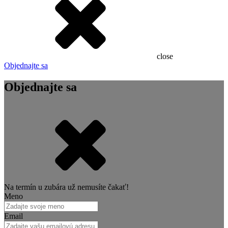
close
Objednajte sa
Objednajte sa
Na termín u zubára už nemusíte čakať!
Meno
Email