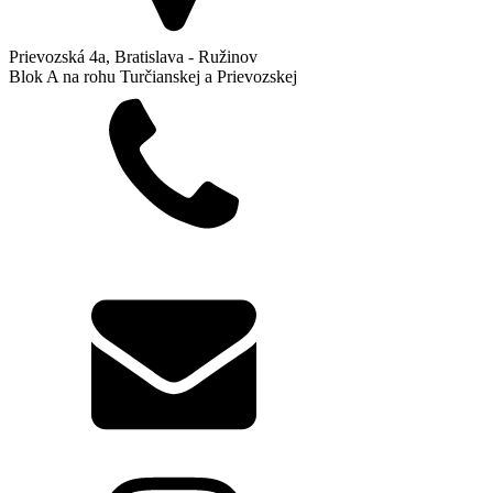
Prievozská 4a, Bratislava - Ružinov
Blok A na rohu Turčianskej a Prievozskej
+421 904 641 641
info@biodent.sk