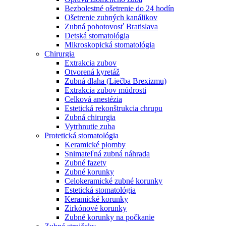
Bezbolestné ošetrenie do 24 hodín
Ošetrenie zubných kanálikov
Zubná pohotovosť Bratislava
Detská stomatológia
Mikroskopická stomatológia
Chirurgia
Extrakcia zubov
Otvorená kyretáž
Zubná dlaha (Liečba Brexizmu)
Extrakcia zubov múdrosti
Celková anestézia
Estetická rekonštrukcia chrupu
Zubná chirurgia
Vytrhnutie zuba
Protetická stomatológia
Keramické plomby
Snimateľná zubná náhrada
Zubné fazety
Zubné korunky
Celokeramické zubné korunky
Estetická stomatológia
Keramické korunky
Zirkónové korunky
Zubné korunky na počkanie