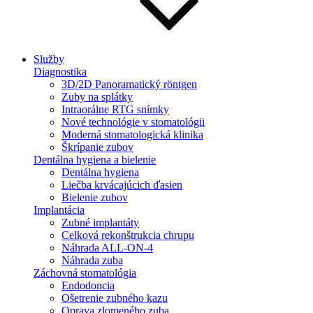
Služby
Diagnostika
3D/2D Panoramatický röntgen
Zuby na splátky
Intraorálne RTG snímky
Nové technológie v stomatológii
Moderná stomatologická klinika
Škrípanie zubov
Dentálna hygiena a bielenie
Dentálna hygiena
Liečba krvácajúcich ďasien
Bielenie zubov
Implantácia
Zubné implantáty
Celková rekonštrukcia chrupu
Náhrada ALL-ON-4
Náhrada zuba
Záchovná stomatológia
Endodoncia
Ošetrenie zubného kazu
Oprava zlomeného zuba