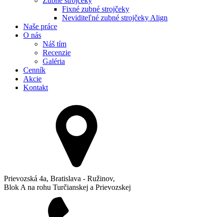
Zubné strojčeky
Fixné zubné strojčeky
Neviditeľné zubné strojčeky Align
Naše práce
O nás
Náš tím
Recenzie
Galéria
Cenník
Akcie
Kontakt
Prievozská 4a, Bratislava - Ružinov,
Blok A na rohu Turčianskej a Prievozskej