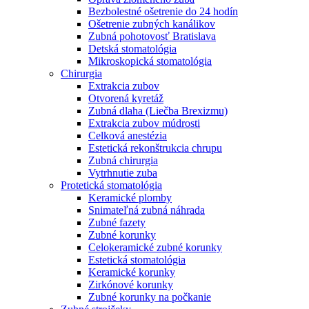
Bezbolestné ošetrenie do 24 hodín
Ošetrenie zubných kanálikov
Zubná pohotovosť Bratislava
Detská stomatológia
Mikroskopická stomatológia
Chirurgia
Extrakcia zubov
Otvorená kyretáž
Zubná dlaha (Liečba Brexizmu)
Extrakcia zubov múdrosti
Celková anestézia
Estetická rekonštrukcia chrupu
Zubná chirurgia
Vytrhnutie zuba
Protetická stomatológia
Keramické plomby
Snimateľná zubná náhrada
Zubné fazety
Zubné korunky
Celokeramické zubné korunky
Estetická stomatológia
Keramické korunky
Zirkónové korunky
Zubné korunky na počkanie