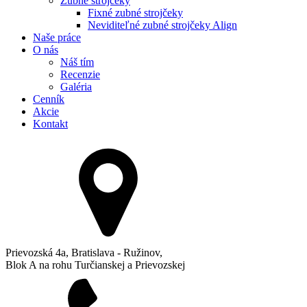
Zubné strojčeky
Fixné zubné strojčeky
Neviditeľné zubné strojčeky Align
Naše práce
O nás
Náš tím
Recenzie
Galéria
Cenník
Akcie
Kontakt
Prievozská 4a, Bratislava - Ružinov,
Blok A na rohu Turčianskej a Prievozskej