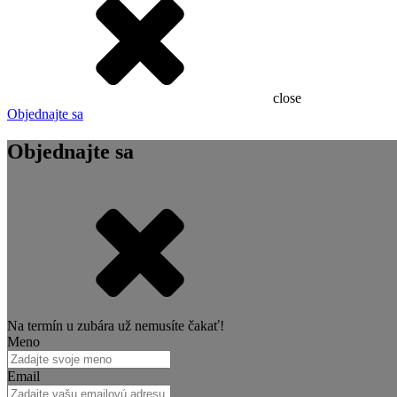
close
Objednajte sa
Objednajte sa
Na termín u zubára už nemusíte čakať!
Meno
Email