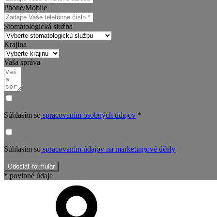
Phone/Mobile
Stomatologická služba
Krajina
Vaša správa
Súhlasím so
spracovaním osobných údajov
*
Súhlasím so
spracovaním údajov na marketingové účely
Odoslať formulár
* povinné údaje