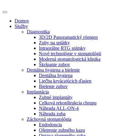
Domov
Služby
Diagnostika
3D/2D Panoramatický röntgen
Zuby na splátky
Intraorálne RTG snímky
Nové technológie v stomatológii
Moderná stomatologická klinika
Škrípanie zubov
Dentálna hygiena a bielenie
Dentálna hygiena
Liečba krvácajúcich ďasien
Bielenie zubov
Implantácia
Zubné implantáty
Celková rekonštrukcia chrupu
Náhrada ALL-ON-4
Náhrada zuba
Záchovná stomatológia
Endodoncia
Ošetrenie zubného kazu
Oprava zlomeného zuba