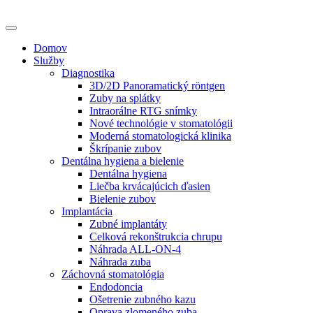
Domov
Služby
Diagnostika
3D/2D Panoramatický röntgen
Zuby na splátky
Intraorálne RTG snímky
Nové technológie v stomatológii
Moderná stomatologická klinika
Škrípanie zubov
Dentálna hygiena a bielenie
Dentálna hygiena
Liečba krvácajúcich ďasien
Bielenie zubov
Implantácia
Zubné implantáty
Celková rekonštrukcia chrupu
Náhrada ALL-ON-4
Náhrada zuba
Záchovná stomatológia
Endodoncia
Ošetrenie zubného kazu
Oprava zlomeného zuba