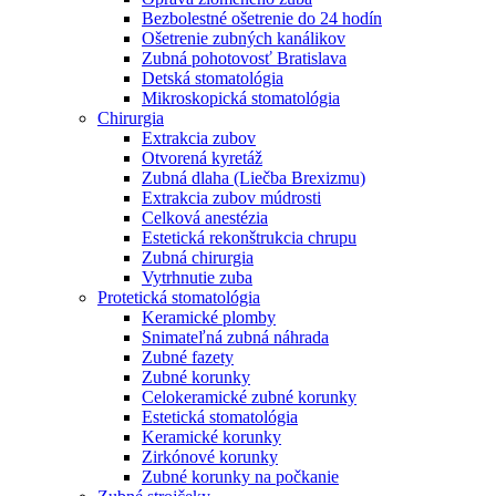
Bezbolestné ošetrenie do 24 hodín
Ošetrenie zubných kanálikov
Zubná pohotovosť Bratislava
Detská stomatológia
Mikroskopická stomatológia
Chirurgia
Extrakcia zubov
Otvorená kyretáž
Zubná dlaha (Liečba Brexizmu)
Extrakcia zubov múdrosti
Celková anestézia
Estetická rekonštrukcia chrupu
Zubná chirurgia
Vytrhnutie zuba
Protetická stomatológia
Keramické plomby
Snimateľná zubná náhrada
Zubné fazety
Zubné korunky
Celokeramické zubné korunky
Estetická stomatológia
Keramické korunky
Zirkónové korunky
Zubné korunky na počkanie