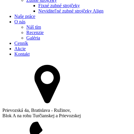
Zubné strojčeky
Fixné zubné strojčeky
Neviditeľné zubné strojčeky Align
Naše práce
O nás
Náš tím
Recenzie
Galéria
Cenník
Akcie
Kontakt
Prievozská 4a, Bratislava - Ružinov,
Blok A na rohu Turčianskej a Prievozskej