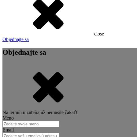
close
Objednajte sa
Objednajte sa
Na termín u zubára už nemusíte čakať!
Meno
Email