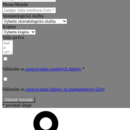
Phone/Mobile
Stomatologická služba
Krajina
Vaša správa
Súhlasím so
spracovaním osobných údajov
*
Súhlasím so
spracovaním údajov na marketingové účely
Odoslať formulár
* povinné údaje