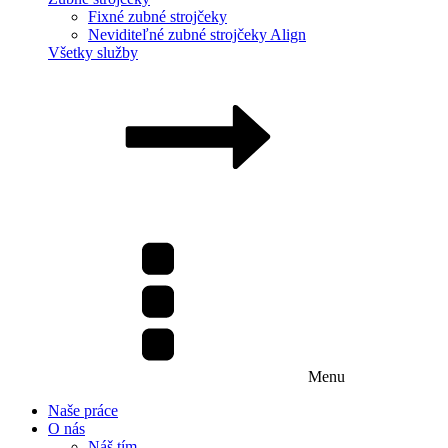
Fixné zubné strojčeky
Neviditeľné zubné strojčeky Align
Všetky služby
Menu
Naše práce
O nás
Náš tím