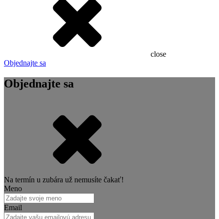
close
Objednajte sa
Objednajte sa
Na termín u zubára už nemusíte čakať!
Meno
Email