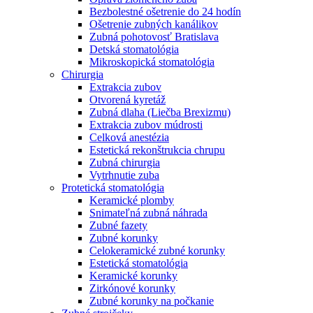
Bezbolestné ošetrenie do 24 hodín
Ošetrenie zubných kanálikov
Zubná pohotovosť Bratislava
Detská stomatológia
Mikroskopická stomatológia
Chirurgia
Extrakcia zubov
Otvorená kyretáž
Zubná dlaha (Liečba Brexizmu)
Extrakcia zubov múdrosti
Celková anestézia
Estetická rekonštrukcia chrupu
Zubná chirurgia
Vytrhnutie zuba
Protetická stomatológia
Keramické plomby
Snimateľná zubná náhrada
Zubné fazety
Zubné korunky
Celokeramické zubné korunky
Estetická stomatológia
Keramické korunky
Zirkónové korunky
Zubné korunky na počkanie