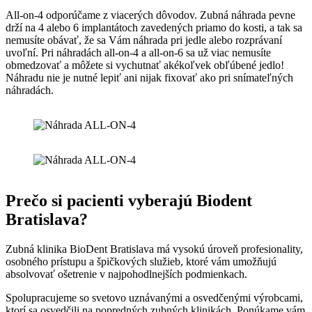
All-on-4 odporúčame z viacerých dôvodov. Zubná náhrada pevne
drží na 4 alebo 6 implantátoch zavedených priamo do kosti, a tak sa
nemusíte obávať, že sa Vám náhrada pri jedle alebo rozprávaní
uvoľní. Pri náhradách all-on-4 a all-on-6 sa už viac nemusíte
obmedzovať a môžete si vychutnať akékoľvek obľúbené jedlo!
Náhradu nie je nutné lepiť ani nijak fixovať ako pri snímateľných
náhradách.
Prečo si pacienti vyberajú Biodent
Bratislava?
Zubná klinika BioDent Bratislava má vysokú úroveň profesionality,
osobného prístupu a špičkových služieb, ktoré vám umožňujú
absolvovať ošetrenie v najpohodlnejších podmienkach.
Spolupracujeme so svetovo uznávanými a osvedčenými výrobcami,
ktorí sa osvedčili na popredných zubných klinikách. Ponúkame vám