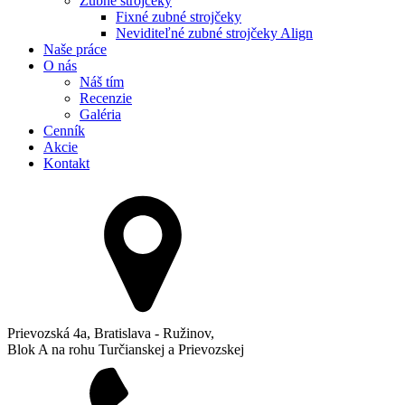
Zubné strojčeky
Fixné zubné strojčeky
Neviditeľné zubné strojčeky Align
Naše práce
O nás
Náš tím
Recenzie
Galéria
Cenník
Akcie
Kontakt
Prievozská 4a, Bratislava - Ružinov,
Blok A na rohu Turčianskej a Prievozskej