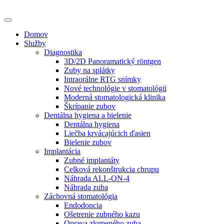
Domov
Služby
Diagnostika
3D/2D Panoramatický röntgen
Zuby na splátky
Intraorálne RTG snímky
Nové technológie v stomatológii
Moderná stomatologická klinika
Škrípanie zubov
Dentálna hygiena a bielenie
Dentálna hygiena
Liečba krvácajúcich ďasien
Bielenie zubov
Implantácia
Zubné implantáty
Celková rekonštrukcia chrupu
Náhrada ALL-ON-4
Náhrada zuba
Záchovná stomatológia
Endodoncia
Ošetrenie zubného kazu
Oprava zlomeného zuba