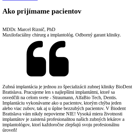
Ako prijímame pacientov
MDDr. Marcel Riznič, PhD
Maxilofaciálny chirurg a implantológ. Odborný garant kliniky.
Zubná implantácia je jednou zo špecializácii zubnej kliniky BioDent
Bratislava. Pracujeme len s najlepšími implantátmi, ktoré sa
osvedčili na celom svete - Straumann, AlfaBio Tech, Dentis.
Implantáciu vykonávame ako u pacientov, ktorým chýba jeden
alebo viac zubov, tak aj u úplne bezzubých pacientov. V Biodent
Bratislava vám nikdy nepovieme NIE! Vysoká miera životnosti
implantátov je zaistená profesionalitou našich zubných lekárov a
implantológov, ktorí každoročne zlepšujú svoju profesionálnu
úroveň!