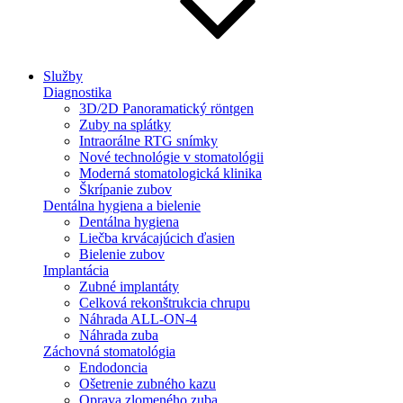
Služby
Diagnostika
3D/2D Panoramatický röntgen
Zuby na splátky
Intraorálne RTG snímky
Nové technológie v stomatológii
Moderná stomatologická klinika
Škrípanie zubov
Dentálna hygiena a bielenie
Dentálna hygiena
Liečba krvácajúcich ďasien
Bielenie zubov
Implantácia
Zubné implantáty
Celková rekonštrukcia chrupu
Náhrada ALL-ON-4
Náhrada zuba
Záchovná stomatológia
Endodoncia
Ošetrenie zubného kazu
Oprava zlomeného zuba