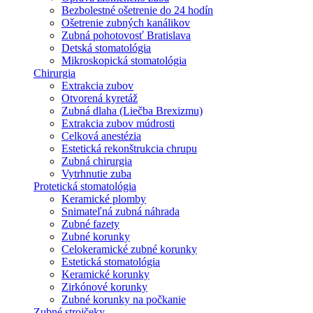
Bezbolestné ošetrenie do 24 hodín
Ošetrenie zubných kanálikov
Zubná pohotovosť Bratislava
Detská stomatológia
Mikroskopická stomatológia
Chirurgia
Extrakcia zubov
Otvorená kyretáž
Zubná dlaha (Liečba Brexizmu)
Extrakcia zubov múdrosti
Celková anestézia
Estetická rekonštrukcia chrupu
Zubná chirurgia
Vytrhnutie zuba
Protetická stomatológia
Keramické plomby
Snimateľná zubná náhrada
Zubné fazety
Zubné korunky
Celokeramické zubné korunky
Estetická stomatológia
Keramické korunky
Zirkónové korunky
Zubné korunky na počkanie
Zubné strojčeky