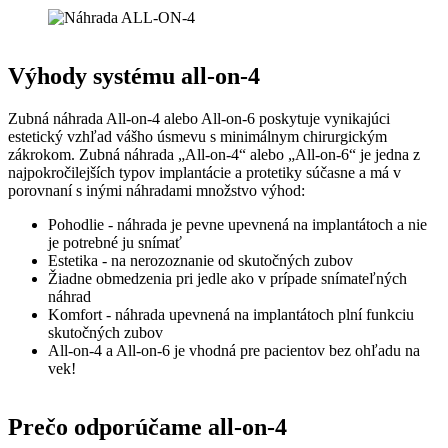
Výhody systému all-on-4
Zubná náhrada All-on-4 alebo All-on-6 poskytuje vynikajúci
estetický vzhľad vášho úsmevu s minimálnym chirurgickým
zákrokom. Zubná náhrada „All-on-4“ alebo „All-on-6“ je jedna z
najpokročilejších typov implantácie a protetiky súčasne a má v
porovnaní s inými náhradami množstvo výhod:
Pohodlie - náhrada je pevne upevnená na implantátoch a nie
je potrebné ju snímať
Estetika - na nerozoznanie od skutočných zubov
Žiadne obmedzenia pri jedle ako v prípade snímateľných
náhrad
Komfort - náhrada upevnená na implantátoch plní funkciu
skutočných zubov
All-on-4 a All-on-6 je vhodná pre pacientov bez ohľadu na
vek!
Prečo odporúčame all-on-4