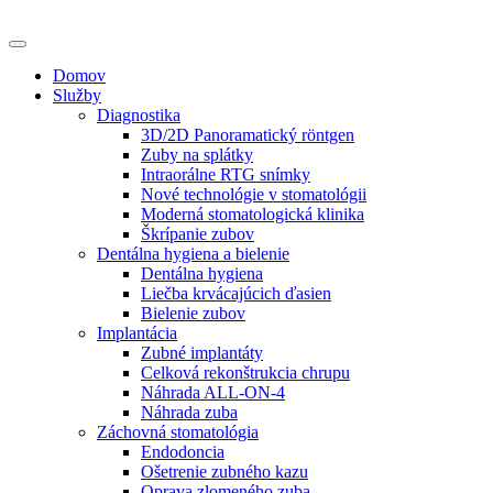
Domov
Služby
Diagnostika
3D/2D Panoramatický röntgen
Zuby na splátky
Intraorálne RTG snímky
Nové technológie v stomatológii
Moderná stomatologická klinika
Škrípanie zubov
Dentálna hygiena a bielenie
Dentálna hygiena
Liečba krvácajúcich ďasien
Bielenie zubov
Implantácia
Zubné implantáty
Celková rekonštrukcia chrupu
Náhrada ALL-ON-4
Náhrada zuba
Záchovná stomatológia
Endodoncia
Ošetrenie zubného kazu
Oprava zlomeného zuba