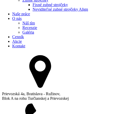
Zubné strojčeky
Fixné zubné strojčeky
Neviditeľné zubné strojčeky Align
Naše práce
O nás
Náš tím
Recenzie
Galéria
Cenník
Akcie
Kontakt
Prievozská 4a, Bratislava - Ružinov,
Blok A na rohu Turčianskej a Prievozskej