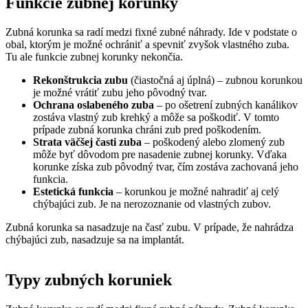
Funkcie zubnej korunky
Zubná korunka sa radí medzi fixné zubné náhrady. Ide v podstate o
obal, ktorým je možné ochrániť a spevniť zvyšok vlastného zuba.
Tu ale funkcie zubnej korunky nekončia.
Rekonštrukcia zubu
(čiastočná aj úplná) – zubnou korunkou
je možné vrátiť zubu jeho pôvodný tvar.
Ochrana oslabeného zuba
– po ošetrení zubných kanálikov
zostáva vlastný zub krehký a môže sa poškodiť. V tomto
prípade zubná korunka chráni zub pred poškodením.
Strata väčšej časti zuba
– poškodený alebo zlomený zub
môže byť dôvodom pre nasadenie zubnej korunky. Vďaka
korunke získa zub pôvodný tvar, čím zostáva zachovaná jeho
funkcia.
Estetická funkcia
– korunkou je možné nahradiť aj celý
chýbajúci zub. Je na nerozoznanie od vlastných zubov.
Zubná korunka sa nasadzuje na časť zubu. V prípade, že nahrádza
chýbajúci zub, nasadzuje sa na implantát.
Typy zubných koruniek