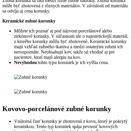
Zubná korunka sa radí medzi fixné zubné náhrady. Zubná korunka
môže byť zhotovená z rôznych materiálov. V závislosti od materiálu
sa odvíja aj cena korunky.
Keramické zubné korunky
Môžete ich poznať aj pod názvom porcelánové alebo
zirkónové korunky. V súčasnosti ide o najestetickejší materiál,
z ktorého korunky môžu byť zhotovené. Keramické korunky
majú vzhľad zubného tkaniva a medzi ostatnými zubmi ich
nerozpoznáte. Neobsahujú kov, takže sú vhodné aj pre
pacientov, ktorí majú alergiu na kov.
Nevýhodou
tohto typu koruniek je ich vyššia cena.
Kovovo-porcelánové zubné korunky
Vnútorná časť korunky je zhotovená z kovu, ktorý je pokrytý
keramikou. Tento typ koruniek spája pevnosť kovových