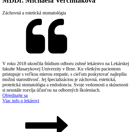
MDDr. Michaela Verčimáková
Záchovná a estetická stomatológia
V roku 2018 ukončila štúdium odboru zubné lekárstvo na Lekárskej
fakulte Masarykovej Univerzity v Brne. Ku všetkým pacientom
pristupuje s veľkou mierou empatie, s cieľom poskytovať najlepšiu
možnú starostlivosť. Jej špecializáciou je záchovná, estetická,
protetická stomatológia a endodoncia. Svoje vedomosti a skúsenosti
si neustále rozvíja účasťou na odborných školeniach.
Objednajte sa
Viac info o lekárovi