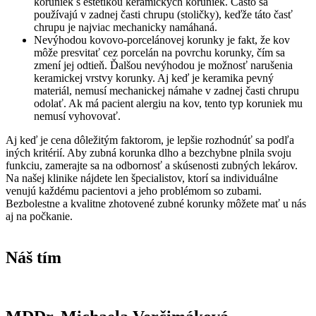
koruniek s estetikou keramických koruniek. Často sa
používajú v zadnej časti chrupu (stoličky), keďže táto časť
chrupu je najviac mechanicky namáhaná.
Nevýhodou kovovo-porcelánovej korunky je fakt, že kov
môže presvitať cez porcelán na povrchu korunky, čím sa
zmení jej odtieň. Ďalšou nevýhodou je možnosť narušenia
keramickej vrstvy korunky. Aj keď je keramika pevný
materiál, nemusí mechanickej námahe v zadnej časti chrupu
odolať. Ak má pacient alergiu na kov, tento typ koruniek mu
nemusí vyhovovať.
Aj keď je cena dôležitým faktorom, je lepšie rozhodnúť sa podľa
iných kritérií. Aby zubná korunka dlho a bezchybne plnila svoju
funkciu, zamerajte sa na odbornosť a skúsenosti zubných lekárov.
Na našej klinike nájdete len špecialistov, ktorí sa individuálne
venujú každému pacientovi a jeho problémom so zubami.
Bezbolestne a kvalitne zhotovené zubné korunky môžete mať u nás
aj na počkanie.
Náš tím