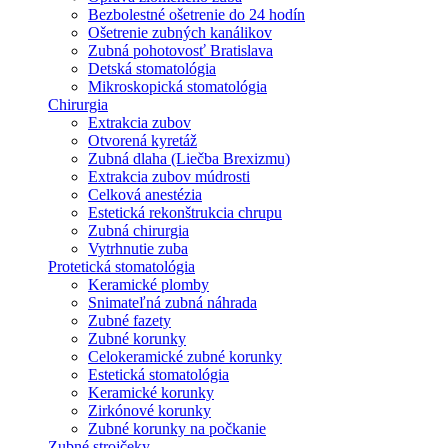
Bezbolestné ošetrenie do 24 hodín
Ošetrenie zubných kanálikov
Zubná pohotovosť Bratislava
Detská stomatológia
Mikroskopická stomatológia
Chirurgia
Extrakcia zubov
Otvorená kyretáž
Zubná dlaha (Liečba Brexizmu)
Extrakcia zubov múdrosti
Celková anestézia
Estetická rekonštrukcia chrupu
Zubná chirurgia
Vytrhnutie zuba
Protetická stomatológia
Keramické plomby
Snimateľná zubná náhrada
Zubné fazety
Zubné korunky
Celokeramické zubné korunky
Estetická stomatológia
Keramické korunky
Zirkónové korunky
Zubné korunky na počkanie
Zubné strojčeky