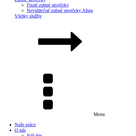
Fixné zubné strojčeky
Neviditeľné zubné strojčeky Align
Všetky služby
Menu
Naše práce
O nás
Náš tím