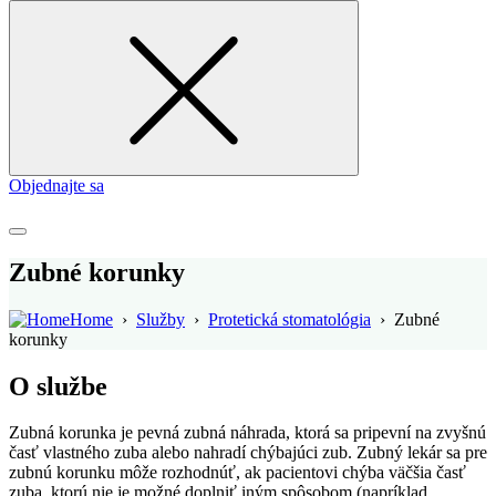
for
Objednajte sa
Zubné korunky
Home
›
Služby
›
Protetická stomatológia
›
Zubné
korunky
O službe
Zubná korunka je pevná zubná náhrada, ktorá sa pripevní na zvyšnú
časť vlastného zuba alebo nahradí chýbajúci zub. Zubný lekár sa pre
zubnú korunku môže rozhodnúť, ak pacientovi chýba väčšia časť
zuba, ktorú nie je možné doplniť iným spôsobom (napríklad