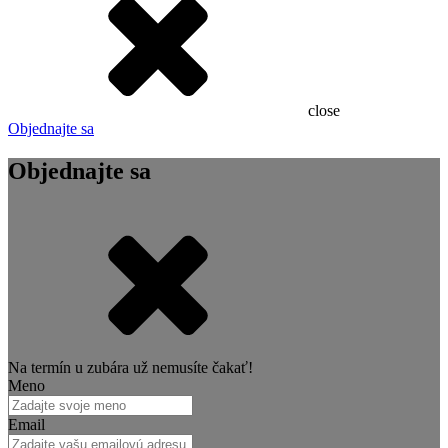
close
Objednajte sa
Objednajte sa
Na termín u zubára už nemusíte čakať!
Meno
Email