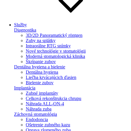
Služby
Diagnostika
3D/2D Panoramatický röntgen
Zuby na splátky
Intraorálne RTG snímky
Nové technológie v stomatológii
Moderná stomatologická klinika
Škrípanie zubov
Dentálna hygiena a bielenie
Dentálna hygiena
Liečba krvácajúcich ďasien
Bielenie zubov
Implantácia
Zubné implantáty
Celková rekonštrukcia chrupu
Náhrada ALL-ON-4
Náhrada zuba
Záchovná stomatológia
Endodoncia
Ošetrenie zubného kazu
Oprava zlomeného zuba