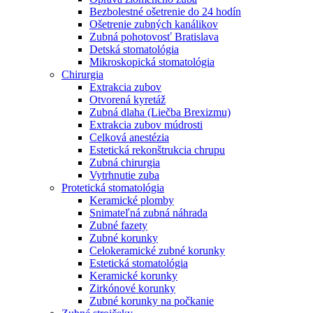
Bezbolestné ošetrenie do 24 hodín
Ošetrenie zubných kanálikov
Zubná pohotovosť Bratislava
Detská stomatológia
Mikroskopická stomatológia
Chirurgia
Extrakcia zubov
Otvorená kyretáž
Zubná dlaha (Liečba Brexizmu)
Extrakcia zubov múdrosti
Celková anestézia
Estetická rekonštrukcia chrupu
Zubná chirurgia
Vytrhnutie zuba
Protetická stomatológia
Keramické plomby
Snimateľná zubná náhrada
Zubné fazety
Zubné korunky
Celokeramické zubné korunky
Estetická stomatológia
Keramické korunky
Zirkónové korunky
Zubné korunky na počkanie