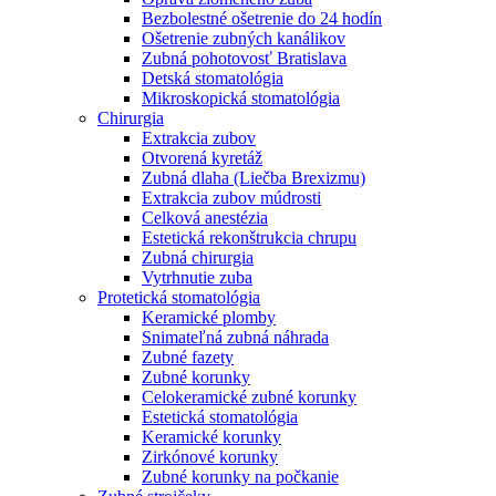
Bezbolestné ošetrenie do 24 hodín
Ošetrenie zubných kanálikov
Zubná pohotovosť Bratislava
Detská stomatológia
Mikroskopická stomatológia
Chirurgia
Extrakcia zubov
Otvorená kyretáž
Zubná dlaha (Liečba Brexizmu)
Extrakcia zubov múdrosti
Celková anestézia
Estetická rekonštrukcia chrupu
Zubná chirurgia
Vytrhnutie zuba
Protetická stomatológia
Keramické plomby
Snimateľná zubná náhrada
Zubné fazety
Zubné korunky
Celokeramické zubné korunky
Estetická stomatológia
Keramické korunky
Zirkónové korunky
Zubné korunky na počkanie