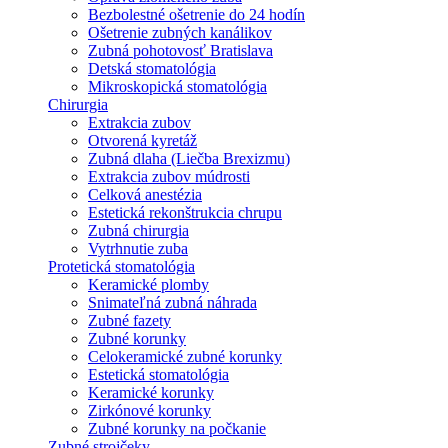
Bezbolestné ošetrenie do 24 hodín
Ošetrenie zubných kanálikov
Zubná pohotovosť Bratislava
Detská stomatológia
Mikroskopická stomatológia
Chirurgia
Extrakcia zubov
Otvorená kyretáž
Zubná dlaha (Liečba Brexizmu)
Extrakcia zubov múdrosti
Celková anestézia
Estetická rekonštrukcia chrupu
Zubná chirurgia
Vytrhnutie zuba
Protetická stomatológia
Keramické plomby
Snimateľná zubná náhrada
Zubné fazety
Zubné korunky
Celokeramické zubné korunky
Estetická stomatológia
Keramické korunky
Zirkónové korunky
Zubné korunky na počkanie
Zubné strojčeky