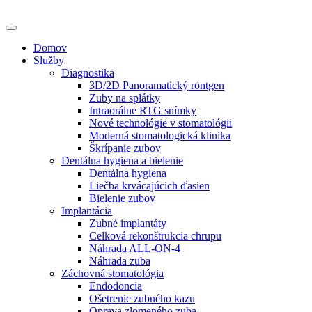
Domov
Služby
Diagnostika
3D/2D Panoramatický röntgen
Zuby na splátky
Intraorálne RTG snímky
Nové technológie v stomatológii
Moderná stomatologická klinika
Škrípanie zubov
Dentálna hygiena a bielenie
Dentálna hygiena
Liečba krvácajúcich ďasien
Bielenie zubov
Implantácia
Zubné implantáty
Celková rekonštrukcia chrupu
Náhrada ALL-ON-4
Náhrada zuba
Záchovná stomatológia
Endodoncia
Ošetrenie zubného kazu
Oprava zlomeného zuba