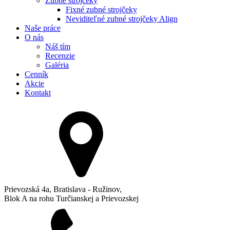
Zubné strojčeky
Fixné zubné strojčeky
Neviditeľné zubné strojčeky Align
Naše práce
O nás
Náš tím
Recenzie
Galéria
Cenník
Akcie
Kontakt
Prievozská 4a, Bratislava - Ružinov,
Blok A na rohu Turčianskej a Prievozskej