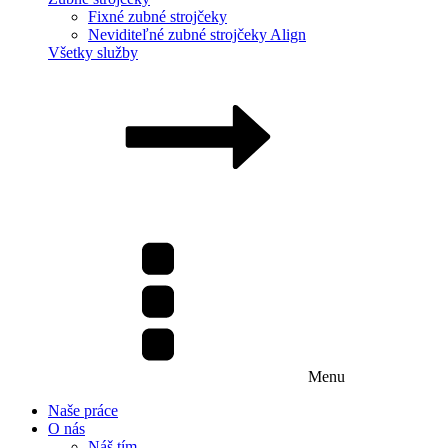
Fixné zubné strojčeky
Neviditeľné zubné strojčeky Align
Všetky služby
Menu
Naše práce
O nás
Náš tím