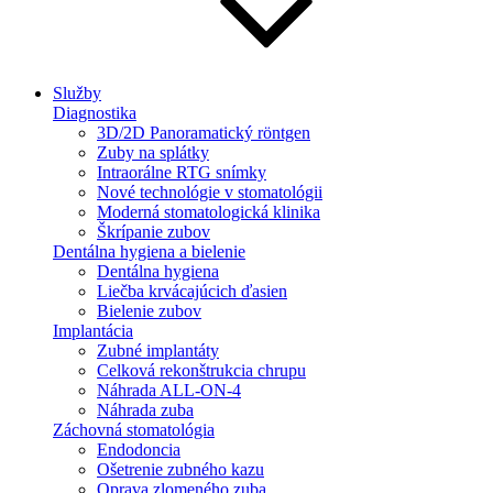
Služby
Diagnostika
3D/2D Panoramatický röntgen
Zuby na splátky
Intraorálne RTG snímky
Nové technológie v stomatológii
Moderná stomatologická klinika
Škrípanie zubov
Dentálna hygiena a bielenie
Dentálna hygiena
Liečba krvácajúcich ďasien
Bielenie zubov
Implantácia
Zubné implantáty
Celková rekonštrukcia chrupu
Náhrada ALL-ON-4
Náhrada zuba
Záchovná stomatológia
Endodoncia
Ošetrenie zubného kazu
Oprava zlomeného zuba