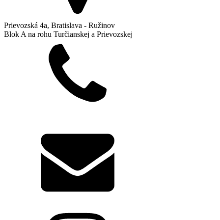
Prievozská 4a, Bratislava - Ružinov
Blok A na rohu Turčianskej a Prievozskej
+421 904 641 641
info@biodent.sk