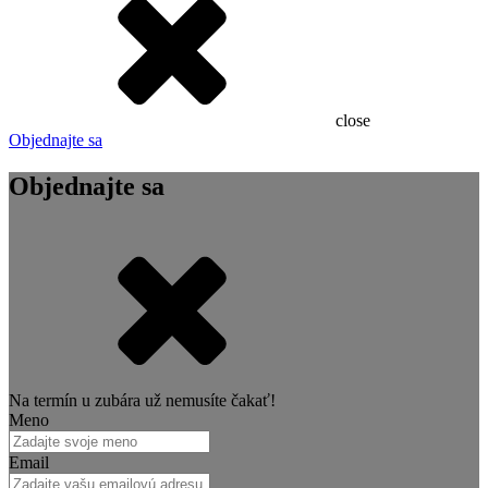
close
Objednajte sa
Objednajte sa
Na termín u zubára už nemusíte čakať!
Meno
Email