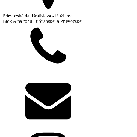
Prievozská 4a, Bratislava - Ružinov
Blok A na rohu Turčianskej a Prievozskej
+421 904 641 641
info@biodent.sk