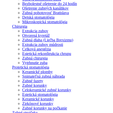
Bezbolestné ošetrenie do 24 hodín
Ošetrenie zubných kanálikov
Zubná pohotovosť Bratislava
Detská stomatológia
Mikroskopická stomatológia
Chirurgia
Extrakcia zubov
Otvorená kyretáž
Zubná dlaha (Liečba Brexizmu)
Extrakcia zubov múdrosti
Celková anestézia
Estetická rekonštrukcia chrupu
Zubná chirurgia
Vytrhnutie zuba
Protetická stomatológia
Keramické plomby
Snimateľná zubná náhrada
Zubné fazety
Zubné korunky
Celokeramické zubné korunky
Estetická stomatológia
Keramické korunky
Zirkónové korunky
Zubné korunky na počkanie
Zubné strojčeky