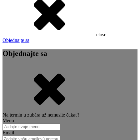
close
Objednajte sa
Objednajte sa
Na termín u zubára už nemusíte čakať!
Meno
Email