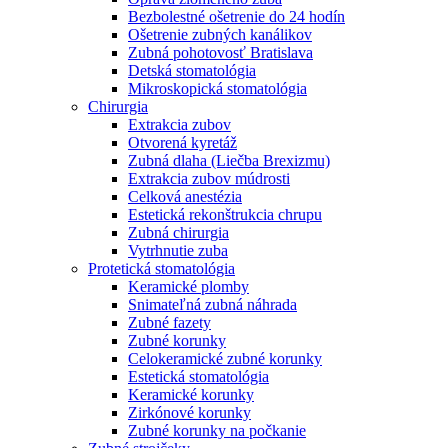
Bezbolestné ošetrenie do 24 hodín
Ošetrenie zubných kanálikov
Zubná pohotovosť Bratislava
Detská stomatológia
Mikroskopická stomatológia
Chirurgia
Extrakcia zubov
Otvorená kyretáž
Zubná dlaha (Liečba Brexizmu)
Extrakcia zubov múdrosti
Celková anestézia
Estetická rekonštrukcia chrupu
Zubná chirurgia
Vytrhnutie zuba
Protetická stomatológia
Keramické plomby
Snimateľná zubná náhrada
Zubné fazety
Zubné korunky
Celokeramické zubné korunky
Estetická stomatológia
Keramické korunky
Zirkónové korunky
Zubné korunky na počkanie