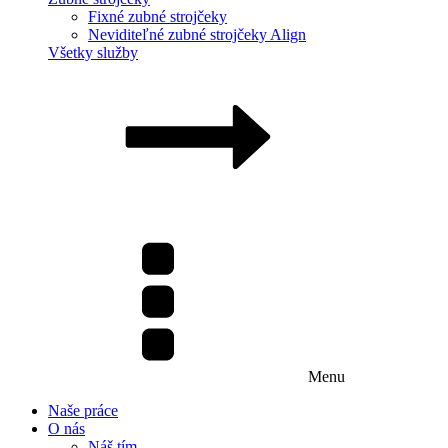
Fixné zubné strojčeky
Neviditeľné zubné strojčeky Align
Všetky služby
Menu
Naše práce
O nás
Náš tím