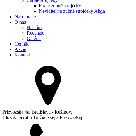
Zubné strojčeky
Fixné zubné strojčeky
Neviditeľné zubné strojčeky Align
Naše práce
O nás
Náš tím
Recenzie
Galéria
Cenník
Akcie
Kontakt
Prievozská 4a, Bratislava - Ružinov,
Blok A na rohu Turčianskej a Prievozskej