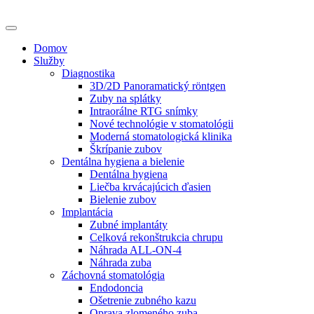
Domov
Služby
Diagnostika
3D/2D Panoramatický röntgen
Zuby na splátky
Intraorálne RTG snímky
Nové technológie v stomatológii
Moderná stomatologická klinika
Škrípanie zubov
Dentálna hygiena a bielenie
Dentálna hygiena
Liečba krvácajúcich ďasien
Bielenie zubov
Implantácia
Zubné implantáty
Celková rekonštrukcia chrupu
Náhrada ALL-ON-4
Náhrada zuba
Záchovná stomatológia
Endodoncia
Ošetrenie zubného kazu
Oprava zlomeného zuba