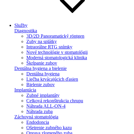
Služby
Diagnostika
3D/2D Panoramatický röntgen
Zuby na splátky
Intraorálne RTG snímky
Nové technológie v stomatológii
Moderná stomatologická klinika
Škrípanie zubov
Dentálna hygiena a bielenie
Dentálna hygiena
Liečba krvácajúcich ďasien
Bielenie zubov
Implantácia
Zubné implantáty
Celková rekonštrukcia chrupu
Náhrada ALL-ON-4
Náhrada zuba
Záchovná stomatológia
Endodoncia
Ošetrenie zubného kazu
Oprava zlomeného zuba