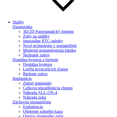
Služby
Diagnostika
3D/2D Panoramatický röntgen
Zuby na splátky
Intraorálne RTG snímky
Nové technológie v stomatológii
Moderná stomatologická klinika
Škrípanie zubov
Dentálna hygiena a bielenie
Dentálna hygiena
Liečba krvácajúcich ďasien
Bielenie zubov
Implantácia
Zubné implantáty
Celková rekonštrukcia chrupu
Náhrada ALL-ON-4
Náhrada zuba
Záchovná stomatológia
Endodoncia
Ošetrenie zubného kazu
Oprava zlomeného zuba