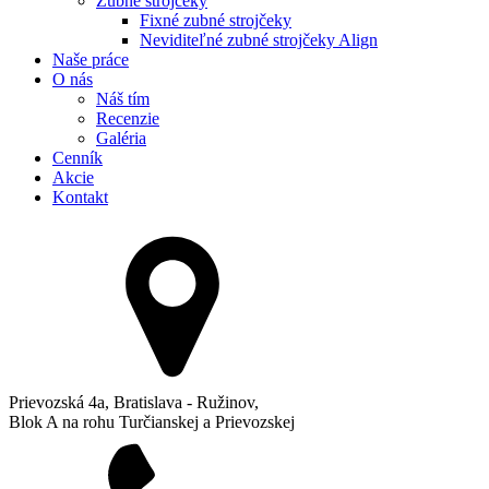
Zubné strojčeky
Fixné zubné strojčeky
Neviditeľné zubné strojčeky Align
Naše práce
O nás
Náš tím
Recenzie
Galéria
Cenník
Akcie
Kontakt
Prievozská 4a, Bratislava - Ružinov,
Blok A na rohu Turčianskej a Prievozskej