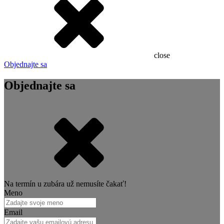
close
Objednajte sa
Objednajte sa
Na termín u zubára už nemusíte čakať!
Meno
Email