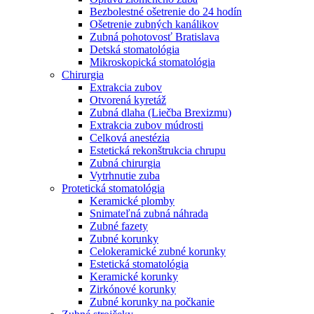
Bezbolestné ošetrenie do 24 hodín
Ošetrenie zubných kanálikov
Zubná pohotovosť Bratislava
Detská stomatológia
Mikroskopická stomatológia
Chirurgia
Extrakcia zubov
Otvorená kyretáž
Zubná dlaha (Liečba Brexizmu)
Extrakcia zubov múdrosti
Celková anestézia
Estetická rekonštrukcia chrupu
Zubná chirurgia
Vytrhnutie zuba
Protetická stomatológia
Keramické plomby
Snimateľná zubná náhrada
Zubné fazety
Zubné korunky
Celokeramické zubné korunky
Estetická stomatológia
Keramické korunky
Zirkónové korunky
Zubné korunky na počkanie