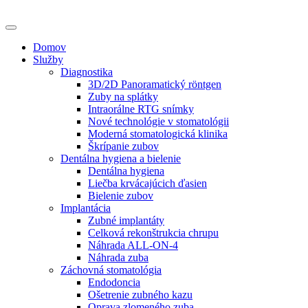
Domov
Služby
Diagnostika
3D/2D Panoramatický röntgen
Zuby na splátky
Intraorálne RTG snímky
Nové technológie v stomatológii
Moderná stomatologická klinika
Škrípanie zubov
Dentálna hygiena a bielenie
Dentálna hygiena
Liečba krvácajúcich ďasien
Bielenie zubov
Implantácia
Zubné implantáty
Celková rekonštrukcia chrupu
Náhrada ALL-ON-4
Náhrada zuba
Záchovná stomatológia
Endodoncia
Ošetrenie zubného kazu
Oprava zlomeného zuba