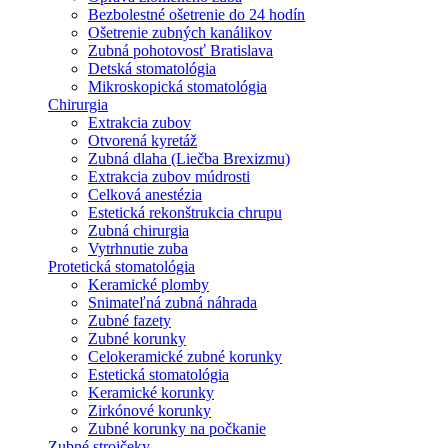
Bezbolestné ošetrenie do 24 hodín
Ošetrenie zubných kanálikov
Zubná pohotovosť Bratislava
Detská stomatológia
Mikroskopická stomatológia
Chirurgia
Extrakcia zubov
Otvorená kyretáž
Zubná dlaha (Liečba Brexizmu)
Extrakcia zubov múdrosti
Celková anestézia
Estetická rekonštrukcia chrupu
Zubná chirurgia
Vytrhnutie zuba
Protetická stomatológia
Keramické plomby
Snimateľná zubná náhrada
Zubné fazety
Zubné korunky
Celokeramické zubné korunky
Estetická stomatológia
Keramické korunky
Zirkónové korunky
Zubné korunky na počkanie
Zubné strojčeky