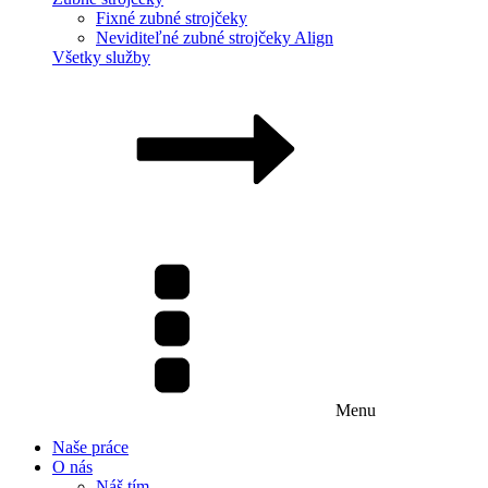
Fixné zubné strojčeky
Neviditeľné zubné strojčeky Align
Všetky služby
Menu
Naše práce
O nás
Náš tím