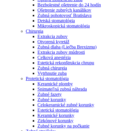
Bezbolestné ošetrenie do 24 hodín
Ošetrenie zubných kanálikov
Zubná pohotovosť Bratislava
Detská stomatológia
Mikroskopická stomatológia
Chirurgia
Extrakcia zubov
Otvorená kyretáž
Zubná dlaha (Liečba Brexizmu)
Extrakcia zubov múdrosti
Celková anestézia
Estetická rekonštrukcia chrupu
Zubná chirurgia
Vytrhnutie zuba
Protetická stomatológia
Keramické plomby
Snimateľná zubná náhrada
Zubné fazety
Zubné korunky
Celokeramické zubné korunky
Estetická stomatológia
Keramické korunky
Zirkónové korunky
Zubné korunky na počkanie