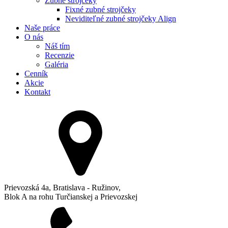
Zubné strojčeky
Fixné zubné strojčeky
Neviditeľné zubné strojčeky Align
Naše práce
O nás
Náš tím
Recenzie
Galéria
Cenník
Akcie
Kontakt
Prievozská 4a, Bratislava - Ružinov,
Blok A na rohu Turčianskej a Prievozskej