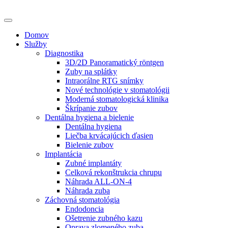
Domov
Služby
Diagnostika
3D/2D Panoramatický röntgen
Zuby na splátky
Intraorálne RTG snímky
Nové technológie v stomatológii
Moderná stomatologická klinika
Škrípanie zubov
Dentálna hygiena a bielenie
Dentálna hygiena
Liečba krvácajúcich ďasien
Bielenie zubov
Implantácia
Zubné implantáty
Celková rekonštrukcia chrupu
Náhrada ALL-ON-4
Náhrada zuba
Záchovná stomatológia
Endodoncia
Ošetrenie zubného kazu
Oprava zlomeného zuba