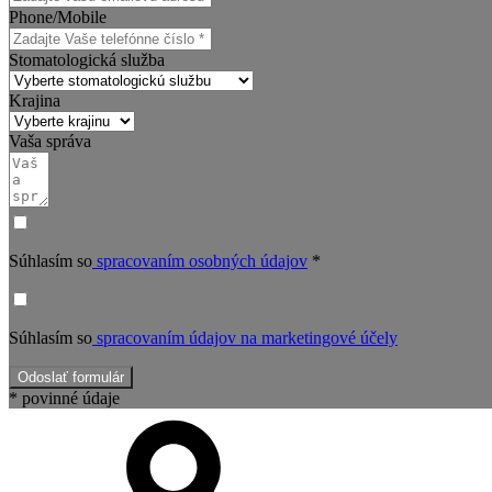
Phone/Mobile
Stomatologická služba
Krajina
Vaša správa
Súhlasím so
spracovaním osobných údajov
*
Súhlasím so
spracovaním údajov na marketingové účely
Odoslať formulár
* povinné údaje