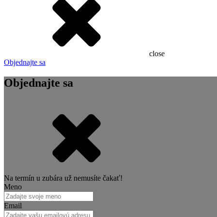
close
Objednajte sa
Objednajte sa
Na termín u zubára už nemusíte čakať!
Meno
Email